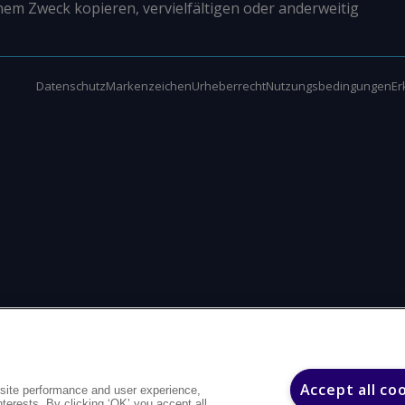
nem Zweck kopieren, vervielfältigen oder anderweitig
Datenschutz
Markenzeichen
Urheberrecht
Nutzungsbedingungen
Er
Accept all co
site performance and user experience,
interests. By clicking ‘OK’ you accept all