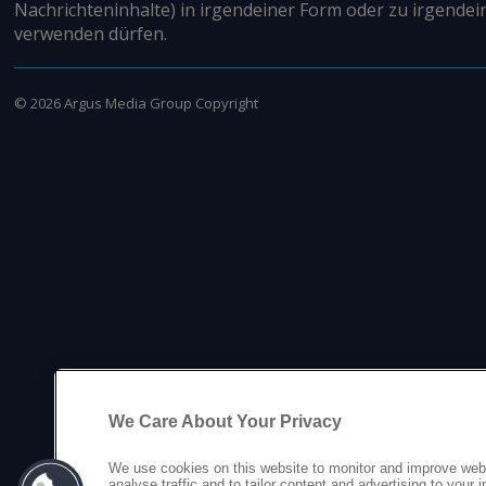
Nachrichteninhalte) in irgendeiner Form oder zu irgendei
verwenden dürfen.
©
2026
Argus Media Group Copyright
We Care About Your Privacy
We use cookies on this website to monitor and improve web
analyse traffic and to tailor content and advertising to your 