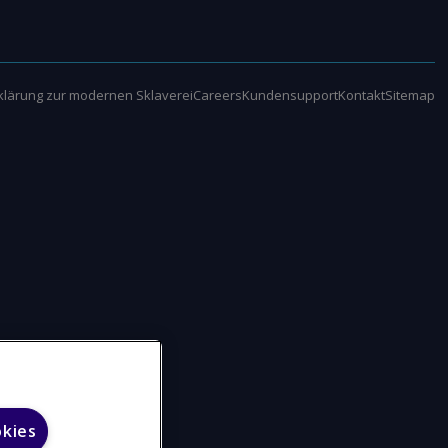
klärung zur modernen Sklaverei
Careers
Kundensupport
Kontakt
Sitemap
okies