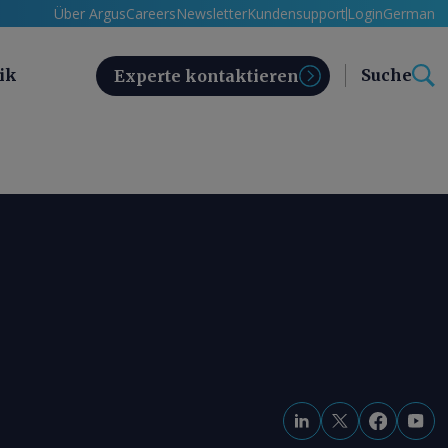
Über Argus
Careers
Newsletter
Kundensupport
Login
German
ik
Suche
Experte kontaktieren