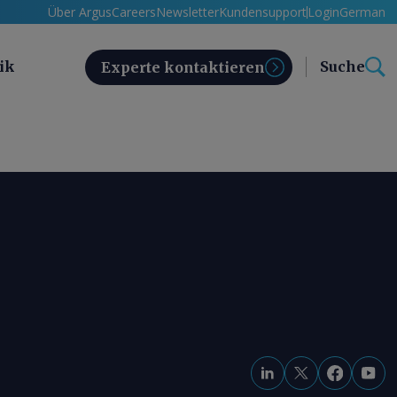
Über Argus
Careers
Newsletter
Kundensupport
Login
German
ik
Suche
Experte kontaktieren