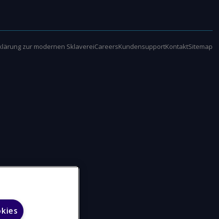
klärung zur modernen Sklaverei
Careers
Kundensupport
Kontakt
Sitemap
okies