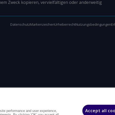
nem Zweck kopieren, vervielfältigen oder anderweitig
Datenschutz
Markenzeichen
Urheberrecht
Nutzungsbedingungen
Er
Accept all co
site performance and user experience,
interests. By clicking ‘OK’ you accept all