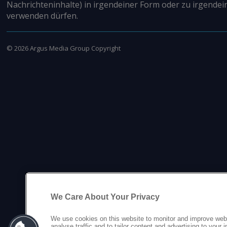
Nachrichteninhalte) in irgendeiner Form oder zu irgendei
verwenden dürfen.
©
2026
Argus Media Group Copyright
We Care About Your Privacy
We use cookies on this website to monitor and improve web
analyse traffic and to tailor content and advertising to your 