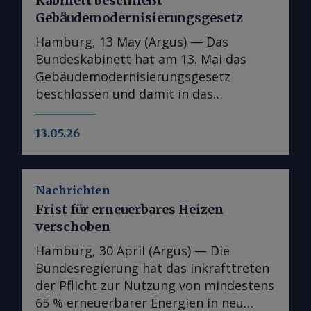
Kabinett beschließt
Gebäudemodernisierungsgesetz
Hamburg, 13 May (Argus) — Das
Bundeskabinett hat am 13. Mai das
Gebäudemodernisierungsgesetz
beschlossen und damit in das
parlamentarische Verfahren überführt.
In der Kabinettsfassung wurden
13.05.26
gegenüber dem Referentenentwurf nur
punktuelle Anpassungen
vorgenommen, im nächsten Schritt
Nachrichten
wird das Gesetz an den Bundestag und
Frist für erneuerbares Heizen
die entsprechenden Ausschüsse
verschoben
weitergeleitet. Das
Gebäudemodernisierungsgesetz
Hamburg, 30 April (Argus) — Die
(GModG) soll das bestehende
Bundesregierung hat das Inkrafttreten
Gebäudeenergiegesetz (GEG) ablösen
der Pflicht zur Nutzung von mindestens
und die Vorgabe des GEG, wonach neue
65 % erneuerbarer Energien in neu