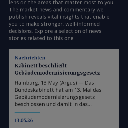
lens on the areas that matter most to you.
The market news and commentary we
publish reveals vital insights that enable
you to make stronger, well-informed
decisions. Explore a selection of news
stories related to this one.
Nachrichten
Kabinett beschließt
Gebäudemodernisierungsgesetz
Hamburg, 13 May (Argus) — Das
Bundeskabinett hat am 13. Mai das
Gebäudemodernisierungsgesetz
beschlossen und damit in das
parlamentarische Verfahren überführt.
In der Kabinettsfassung wurden
13.05.26
gegenüber dem Referentenentwurf nur