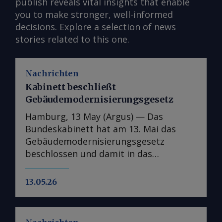
publish reveals vital insights that enable
you to make stronger, well-informed
decisions. Explore a selection of news
stories related to this one.
Nachrichten
Kabinett beschließt
Gebäudemodernisierungsgesetz
Hamburg, 13 May (Argus) — Das
Bundeskabinett hat am 13. Mai das
Gebäudemodernisierungsgesetz
beschlossen und damit in das
parlamentarische Verfahren überführt.
In der Kabinettsfassung wurden
13.05.26
gegenüber dem Referentenentwurf nur
punktuelle Anpassungen
vorgenommen, im nächsten Schritt