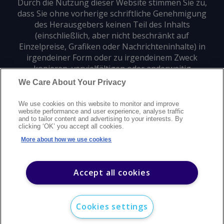
Durch die Nutzung dieser Website stimmen Sie zu,
dass Sie ohne vorherige schriftliche Genehmigung
des Herausgebers keinen Teil des Inhalts
(einschließlich, aber nicht beschränkt auf
Einzelpreise, Grafiken oder Nachrichteninhalte) in
irgendeiner Form oder zu irgendeinem Zweck
kopieren, vervielfältigen oder anderweitig
verwenden dürfen.
We Care About Your Privacy
We use cookies on this website to monitor and improve
Datenschutz
Markenzeichen
Urheberrecht
website performance and user experience, analyse traffic
and to tailor content and advertising to your interests. By
Nutzungsbedingungen
Erklärung zur modernen Sklaverei
clicking ‘OK’ you accept all cookies.
Careers
Kundensupport
Kontakt
Sitemap
More about how we use cookies
©
2026
Argus Media Group Copyright
Accept all cookies
Cookies settings