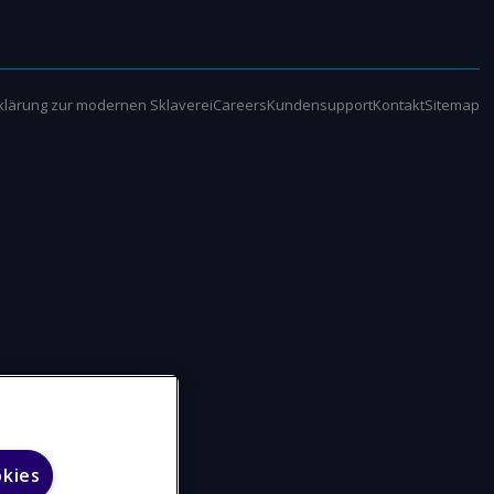
klärung zur modernen Sklaverei
Careers
Kundensupport
Kontakt
Sitemap
okies