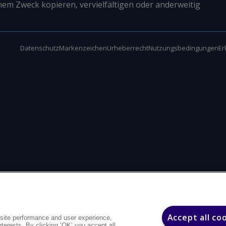
nem Zweck kopieren, vervielfältigen oder anderweitig
Datenschutz
Markenzeichen
Urheberrecht
Nutzungsbedingungen
Er
Accept all co
site performance and user experience,
interests. By clicking ‘OK’ you accept all