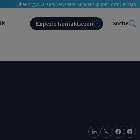
Über Argus
Careers
Newsletter
Kundensupport
Login
German
ik
Suche
Experte kontaktieren