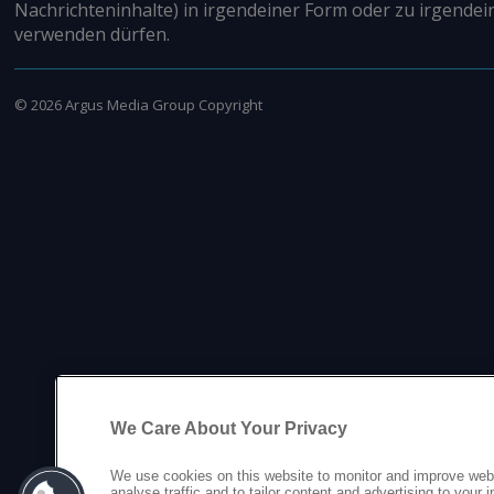
Nachrichteninhalte) in irgendeiner Form oder zu irgendei
verwenden dürfen.
©
2026
Argus Media Group Copyright
We Care About Your Privacy
We use cookies on this website to monitor and improve web
analyse traffic and to tailor content and advertising to your 