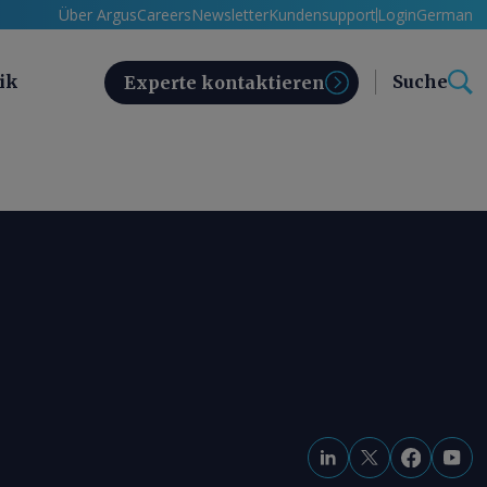
Über Argus
Careers
Newsletter
Kundensupport
Login
German
ik
Suche
Experte kontaktieren