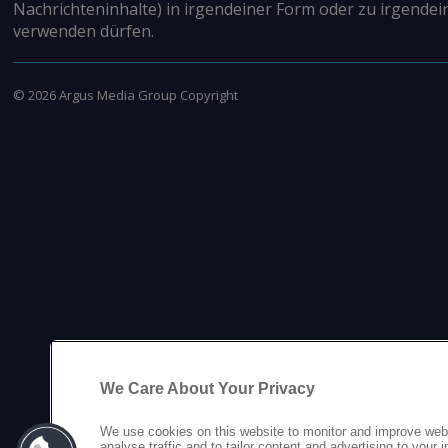
Nachrichteninhalte) in irgendeiner Form oder zu irgendei
verwenden dürfen.
©
2026
Argus Media Group Copyright
We Care About Your Privacy
We use cookies on this website to monitor and improve web
analyse traffic and to tailor content and advertising to your 