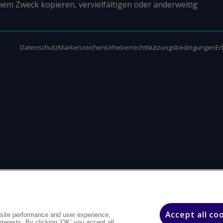
nem Zweck kopieren, vervielfältigen oder anderweitig
Datenschutz
Markenzeichen
Urheberrecht
Nutzungsbedingungen
Er
Accept all co
site performance and user experience,
interests. By clicking ‘OK’ you accept all