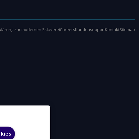
klärung zur modernen Sklaverei
Careers
Kundensupport
Kontakt
Sitemap
okies