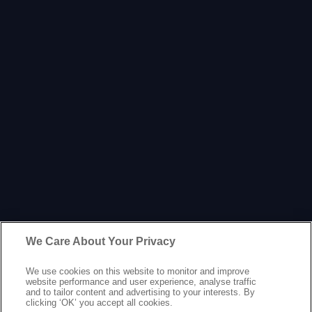
We Care About Your Privacy
We use cookies on this website to monitor and improve
website performance and user experience, analyse traffic
and to tailor content and advertising to your interests. By
clicking ‘OK’ you accept all cookies.