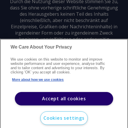
Durch die Nutzung dieser Website stimmen Sie zu,
dass Sie ohne vorherige schriftliche Genehmigung
des Herausgebers keinen Teil des Inhalts
(einschließlich, aber nicht beschränkt auf
Einzelpreise, Grafiken oder Nachrichteninhalte) in
irgendeiner Form oder zu irgendeinem Zweck
kopieren, vervielfältigen oder anderweitig
verwenden dürfen.
We Care About Your Privacy
We use cookies on this website to monitor and improve
Datenschutz
Markenzeichen
Urheberrecht
website performance and user experience, analyse traffic
and to tailor content and advertising to your interests. By
Nutzungsbedingungen
Erklärung zur modernen Sklaverei
clicking ‘OK’ you accept all cookies.
Careers
Kundensupport
Kontakt
Sitemap
More about how we use cookies
©
2026
Argus Media Group Copyright
Accept all cookies
Cookies settings