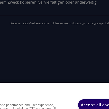
nem Zweck kopieren, vervielfältigen oder anderweitig
Datenschutz
Markenzeichen
Urheberrecht
Nutzungsbedingungen
Er
Accept all co
site performance and user experience,
interests. By clicking ‘OK’ you accept all