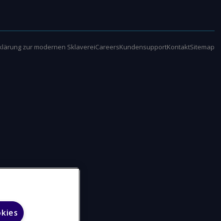
klärung zur modernen Sklaverei
Careers
Kundensupport
Kontakt
Sitemap
okies