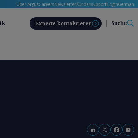
Über Argus
Careers
Newsletter
Kundensupport
Login
German
ik
Suche
Experte kontaktieren