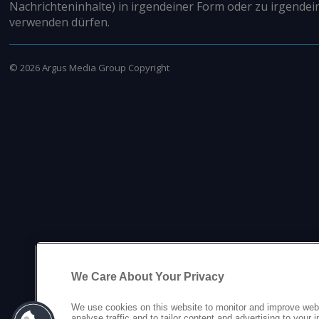
Nachrichteninhalte) in irgendeiner Form oder zu irgendei
verwenden dürfen.
©
2026
Argus Media Group Copyright
We Care About Your Privacy
We use cookies on this website to monitor and improve web
analyse traffic and to tailor content and advertising to your 