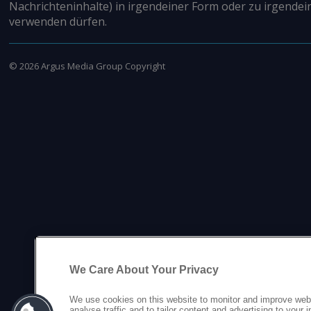
Nachrichteninhalte) in irgendeiner Form oder zu irgendei
verwenden dürfen.
©
2026
Argus Media Group Copyright
We Care About Your Privacy
We use cookies on this website to monitor and improve web
analyse traffic and to tailor content and advertising to your 