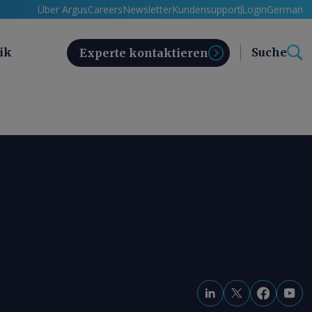
Über Argus
Careers
Newsletter
Kundensupport
Login
German
ik
Suche
Experte kontaktieren