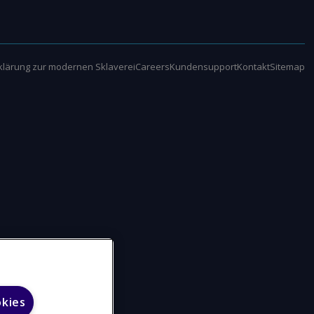
klärung zur modernen Sklaverei
Careers
Kundensupport
Kontakt
Sitemap
okies