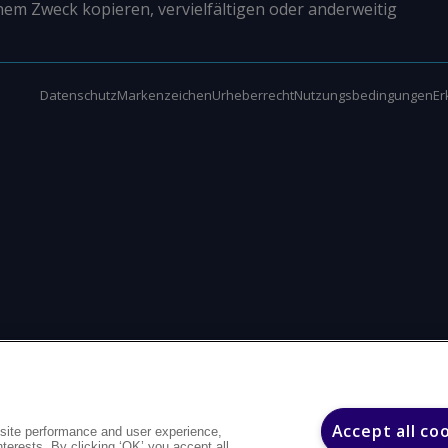
nem Zweck kopieren, vervielfältigen oder anderweitig
Datenschutz
Markenzeichen
Urheberrecht
Nutzungsbedingungen
Er
Accept all co
site performance and user experience,
interests. By clicking ‘OK’ you accept all