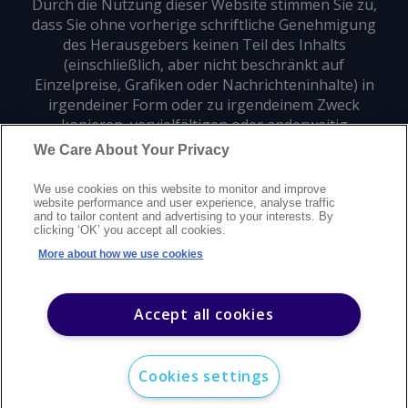
Durch die Nutzung dieser Website stimmen Sie zu,
dass Sie ohne vorherige schriftliche Genehmigung
des Herausgebers keinen Teil des Inhalts
(einschließlich, aber nicht beschränkt auf
Einzelpreise, Grafiken oder Nachrichteninhalte) in
irgendeiner Form oder zu irgendeinem Zweck
kopieren, vervielfältigen oder anderweitig
verwenden dürfen.
We Care About Your Privacy
We use cookies on this website to monitor and improve
Datenschutz
Markenzeichen
Urheberrecht
website performance and user experience, analyse traffic
and to tailor content and advertising to your interests. By
Nutzungsbedingungen
Erklärung zur modernen Sklaverei
clicking ‘OK’ you accept all cookies.
Careers
Kundensupport
Kontakt
Sitemap
More about how we use cookies
©
2026
Argus Media Group Copyright
Accept all cookies
Cookies settings