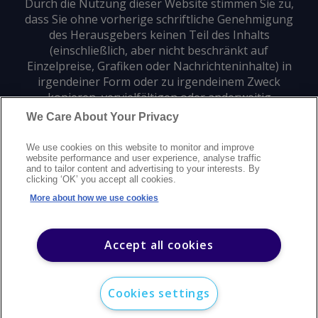
Durch die Nutzung dieser Website stimmen Sie zu,
dass Sie ohne vorherige schriftliche Genehmigung
des Herausgebers keinen Teil des Inhalts
(einschließlich, aber nicht beschränkt auf
Einzelpreise, Grafiken oder Nachrichteninhalte) in
irgendeiner Form oder zu irgendeinem Zweck
kopieren, vervielfältigen oder anderweitig
verwenden dürfen.
We Care About Your Privacy
We use cookies on this website to monitor and improve
Datenschutz
Markenzeichen
Urheberrecht
website performance and user experience, analyse traffic
and to tailor content and advertising to your interests. By
Nutzungsbedingungen
Erklärung zur modernen Sklaverei
clicking ‘OK’ you accept all cookies.
Careers
Kundensupport
Kontakt
Sitemap
More about how we use cookies
©
2026
Argus Media Group Copyright
Accept all cookies
Cookies settings