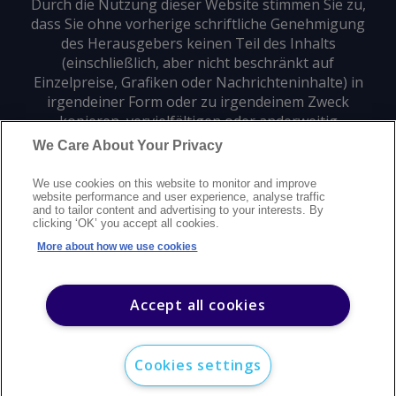
Durch die Nutzung dieser Website stimmen Sie zu,
dass Sie ohne vorherige schriftliche Genehmigung
des Herausgebers keinen Teil des Inhalts
(einschließlich, aber nicht beschränkt auf
Einzelpreise, Grafiken oder Nachrichteninhalte) in
irgendeiner Form oder zu irgendeinem Zweck
kopieren, vervielfältigen oder anderweitig
verwenden dürfen.
We Care About Your Privacy
We use cookies on this website to monitor and improve
Datenschutz
Markenzeichen
Urheberrecht
website performance and user experience, analyse traffic
and to tailor content and advertising to your interests. By
Nutzungsbedingungen
Erklärung zur modernen Sklaverei
clicking ‘OK’ you accept all cookies.
Careers
Kundensupport
Kontakt
Sitemap
More about how we use cookies
©
2026
Argus Media Group Copyright
Accept all cookies
Cookies settings