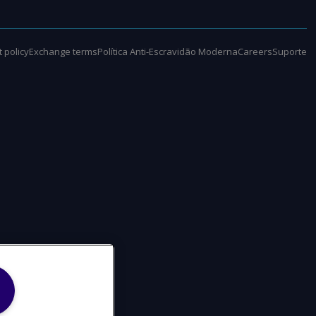
 policy
Exchange terms
Política Anti-Escravidão Moderna
Careers
Suporte