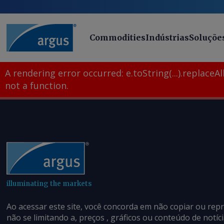
Commodities
Indústrias
Soluçõe
A rendering error occurred:
e.toString(...).replaceAll
not a function
.
illuminating the markets
Ao acessar este site, você concorda em não copiar ou rep
não se limitando a, preços , gráficos ou conteúdo de notí