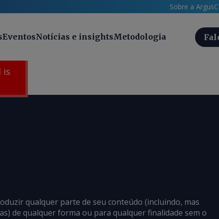
Sobre a Argus
C
s
Eventos
Notícias e insights
Metodologia
Fal
 is
roduzir qualquer parte de seu conteúdo (incluindo, mas
cias) de qualquer forma ou para qualquer finalidade sem o