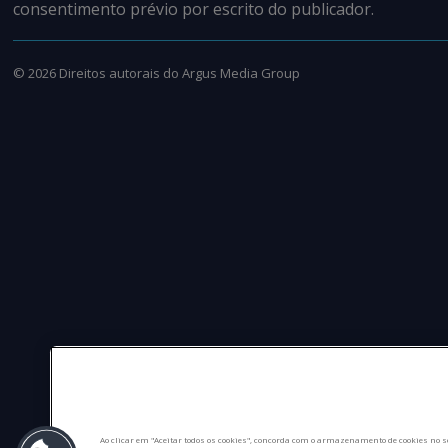
consentimento prévio por escrito do publicador.
©
2026
Direitos autorais do Argus Media Group
Ao clicar em "Aceitar todos os cookies", concorda com o armazenamento de cookies no s