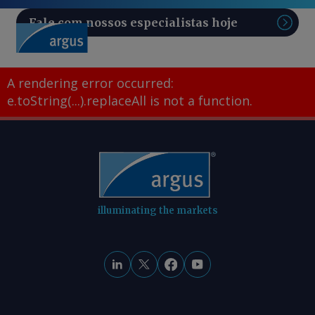
Fale com nossos especialistas hoje
Pesq
A rendering error occurred:
e.toString(...).replaceAll is not a function
.
illuminating the markets