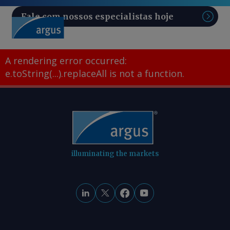
Fale com nossos especialistas hoje
Pesq
A rendering error occurred:
e.toString(...).replaceAll is not a function
.
illuminating the markets