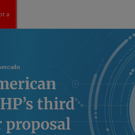
ot a
mercado
merican
BHP’s third
 proposal