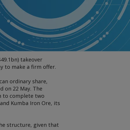
$49.1bn) takeover
y to make a firm offer.
can ordinary share,
id on 22 May. The
n to complete two
 and Kumba Iron Ore, its
he structure, given that