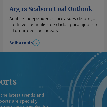
omeçaram durante a
verá um acordo
Argus Seaborn Coal Outlook
ump não ter razão
Análise independente, previsões de preços
ina e o Vietnã são
confiáveis e análise de dados para ajudá-lo
o a um acordo porque
a tomar decisões ideais.
 uma reposição à
", disse. Ross também
Saiba mais
 siderúrgica US Steel
inal de esperança
 ele não acha que o
previsse um acordo
e comentários e
media.com Copyright
ports
reservados.
 the latest trends and
orts are specially