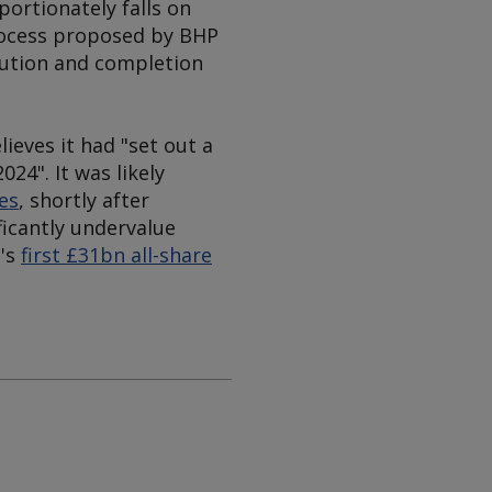
portionately falls on
process proposed by BHP
ecution and completion
ieves it had "set out a
24". It was likely
es
, shortly after
ficantly undervalue
P's
first £31bn all-share