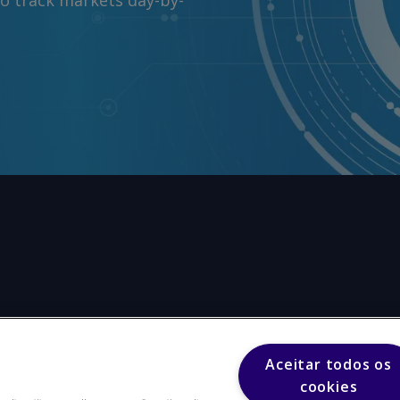
to track markets day-by-
Aceitar todos os
roduzir qualquer parte de seu conteúdo (incluindo, mas
cookies
cias) de qualquer forma ou para qualquer finalidade sem o