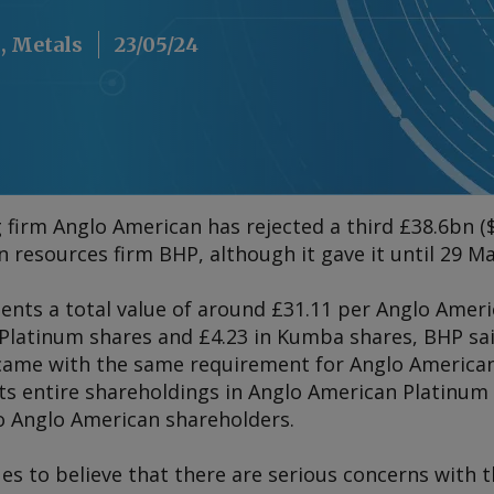
, Metals
23/05/24
 firm Anglo American has rejected a third £38.6bn (
 resources firm BHP, although it gave it until 29 Ma
sents a total value of around £31.11 per Anglo Ameri
o Platinum shares and £4.23 in Kumba shares, BHP sa
 came with the same requirement for Anglo America
ts entire shareholdings in Anglo American Platinum
to Anglo American shareholders.
s to believe that there are serious concerns with t