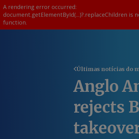
A rendering error occurred:
document.getElementById(...)?.replaceChildren is n
function
.
Últimas notícias do 
Anglo A
rejects 
takeover