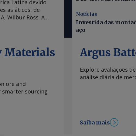
rica Latina devido
es asiáticos, de
Notícias
A, Wilbur Ross. A
Investida das montad
tá mais rigorosa com
aço
à maioria dos países
 atrativa para as
e a convenção Marine
 Materials
Argus Batt
s países asiáticos
0pc, o que é
Explore avaliações d
osco' porque 40pc
análise diária de me
que a maioria dos
on ore and
arifa de 10pc."
or smarter sourcing
 dos países por 90
No último mês, os EUA
aterais até agosto
íça. Mas Ross disse
Saiba mais
do o Vietnã, uma vez
xportações para os