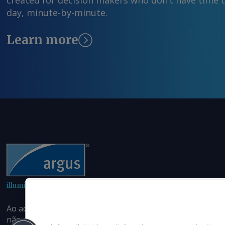
created for decision makers who don’t have time 
day, minute-by-minute.
Learn more
illuminating the markets
Ao acessar este site, você concorda em não copiar ou rep
não se limitando a, preços , gráficos ou conteúdo de notí