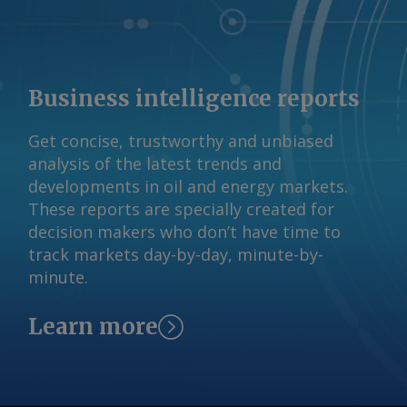
Mais da metade da área de soja de
direitos reservados.
Mato Grosso foi plantada durante o
mesmo período. Isso gera preocupação
entre participantes de mercado quanto
Business intelligence reports
à alta concorrência pelo transporte nos
corredores de exportação e à
Get concise, trustworthy and unbiased
disponibilidade de veículos, resultando
analysis of the latest trends and
em um gargalo logístico, já que a
developments in oil and energy markets.
colheita dessas áreas também precisa
These reports are specially created for
ocorrer simultaneamente. As questões
decision makers who don’t have time to
climáticas continuam sendo uma
track markets day-by-day, minute-by-
preocupação. O acúmulo de chuvas em
minute.
Mato Grosso durante novembro
reduziu o estresse hídrico e favoreceu o
Learn more
desenvolvimento das lavouras. No
entanto, as chuvas permaneceram
irregulares em outras regiões, situação
que pode prejudicar a produtividade no