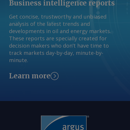
Business intelligence reports
à alta concorrência pelo transporte nos
corredores de exportação e à
Get concise, trustworthy and unbiased
disponibilidade de veículos, resultando
analysis of the latest trends and
em um gargalo logístico, já que a
developments in oil and energy markets.
colheita dessas áreas também precisa
These reports are specially created for
ocorrer simultaneamente. As questões
decision makers who don’t have time to
climáticas continuam sendo uma
track markets day-by-day, minute-by-
preocupação. O acúmulo de chuvas em
minute.
Mato Grosso durante novembro
reduziu o estresse hídrico e favoreceu o
Learn more
desenvolvimento das lavouras. No
entanto, as chuvas permaneceram
irregulares em outras regiões, situação
que pode prejudicar a produtividade no
estado. Isso também pode afetar o
período de plantio do milho e sua
colheita no segundo semestre de 2026.
Embora o Brasil espere uma produção