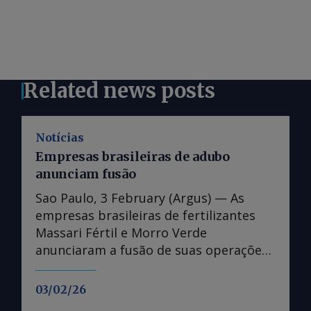
Related news posts
Notícias
Empresas brasileiras de adubo
anunciam fusão
Sao Paulo, 3 February (Argus) — As
empresas brasileiras de fertilizantes
Massari Fértil e Morro Verde
anunciaram a fusão de suas operações
em 30 de janeiro. A fusão ocorrerá por
meio de uma troca de ações entre as
03/02/26
empresas, sem qualquer investimento