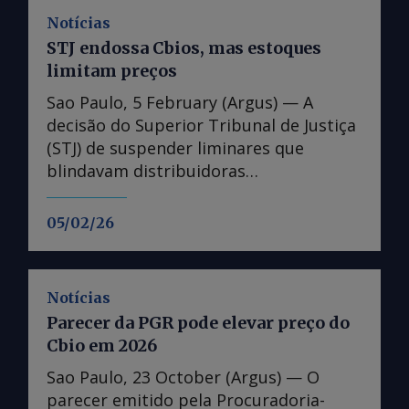
Notícias
STJ endossa Cbios, mas estoques
limitam preços
Sao Paulo, 5 February (Argus) — A
decisão do Superior Tribunal de Justiça
(STJ) de suspender liminares que
blindavam distribuidoras
inadimplentes em créditos de
descarbonização (Cbios) de sanções
05/02/26
previstas na legislação pode ampliar a
demanda esperada por títulos no ciclo
de 2026, mas com efeitos limitados
Notícias
sobre os preços. O movimento foi visto
Parecer da PGR pode elevar preço do
por participantes do mercado como
Cbio em 2026
um endosso institucional relevante
para a Política Nacional de
Sao Paulo, 23 October (Argus) — O
Biocombustíveis (Renovabio) em um
parecer emitido pela Procuradoria-