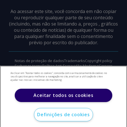
Ao acessar este site, você concorda em não copiar
ou reproduzir qualquer parte de seu conteúdo
(incluindo, mas não se limitando a, preços , gráficos
ou conteúdo de notícias) de qualquer forma ou
para qualquer finalidade sem o consentimento
prévio por escrito do publicador.
Notas de proteção de dados
Trademarks
Copyright policy
Exchange terms
Política Anti-Escravidão Moderna
Careers
Suporte
Ao clicar em "Aceitar todos os cookies", concorda com o armazenamento de cookies no
seu dispositivo para melhorar a navegação no site, analisar a utilização do site e
ajudar nas nossas iniciativas de marketing.
©
2026
Direitos autorais do Argus Media Group
Aceitar todos os cookies
Definições de cookies