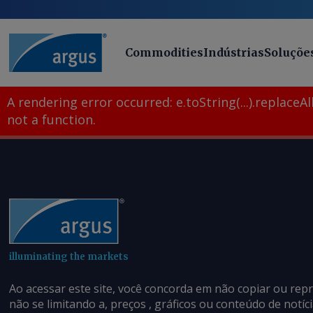
Commodities
Indústrias
Soluçõe
A rendering error occurred:
e.toString(...).replaceAll
not a function
.
illuminating the markets
Ao acessar este site, você concorda em não copiar ou rep
não se limitando a, preços , gráficos ou conteúdo de notí