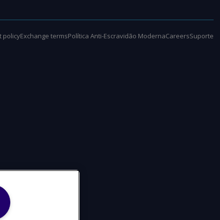
 policy
Exchange terms
Política Anti-Escravidão Moderna
Careers
Suporte