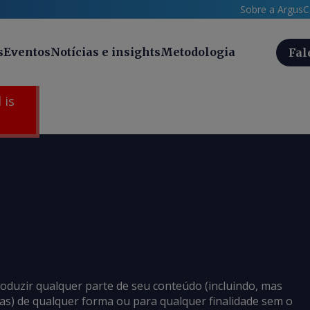
Sobre a Argus
C
s
Eventos
Notícias e insights
Metodologia
Fal
 is
roduzir qualquer parte de seu conteúdo (incluindo, mas
cias) de qualquer forma ou para qualquer finalidade sem o