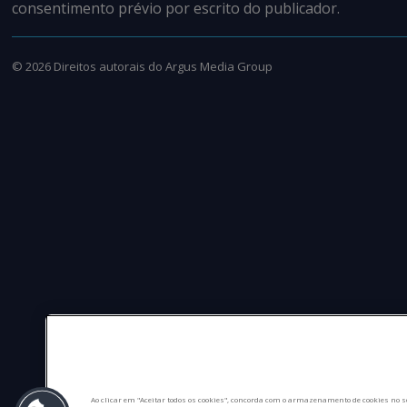
consentimento prévio por escrito do publicador.
©
2026
Direitos autorais do Argus Media Group
Ao clicar em "Aceitar todos os cookies", concorda com o armazenamento de cookies no s