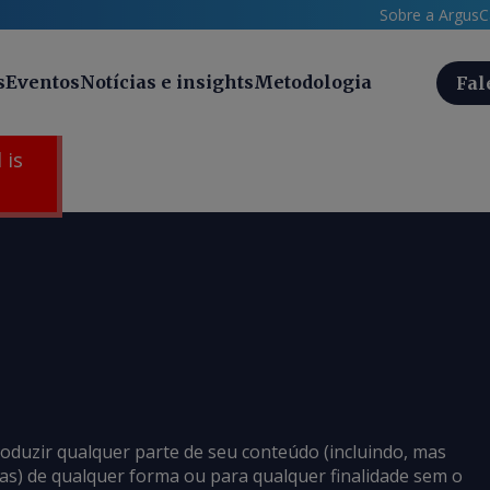
Sobre a Argus
C
s
Eventos
Notícias e insights
Metodologia
Fal
 is
roduzir qualquer parte de seu conteúdo (incluindo, mas
cias) de qualquer forma ou para qualquer finalidade sem o