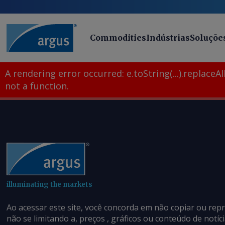
Commodities
Indústrias
Soluçõe
A rendering error occurred:
e.toString(...).replaceAll
not a function
.
illuminating the markets
Ao acessar este site, você concorda em não copiar ou rep
não se limitando a, preços , gráficos ou conteúdo de notí