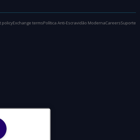
 policy
Exchange terms
Política Anti-Escravidão Moderna
Careers
Suporte