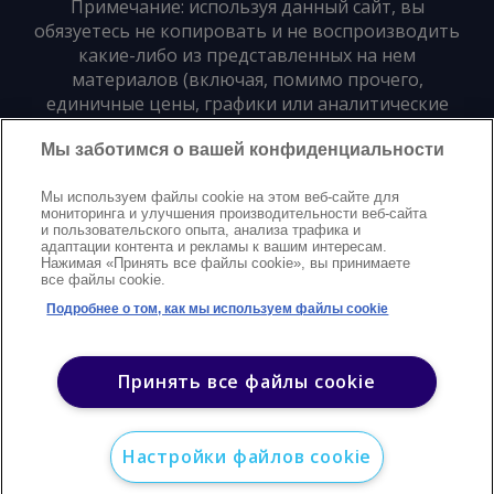
Примечание: используя данный сайт, вы
обязуетесь не копировать и не воспроизводить
какие-либо из представленных на нем
материалов (включая, помимо прочего,
единичные цены, графики или аналитические
материалы) в любой форме и для любых целей
Мы заботимся о вашей конфиденциальности
без предварительного письменного согласия
издателя
Мы используем файлы cookie на этом веб-сайте для
мониторинга и улучшения производительности веб-сайта
и пользовательского опыта, анализа трафика и
Политика конфиденциальности
Trademarks
адаптации контента и рекламы к вашим интересам.
Нажимая «Принять все файлы cookie», вы принимаете
Защита авторских прав
Условия
Modern Slavery Statement
все файлы cookie.
Поддержка
Контакты
Подробнее о том, как мы используем файлы cookie
©
2026
Argus. Все права защищены
Принять все файлы cookie
Настройки файлов cookie