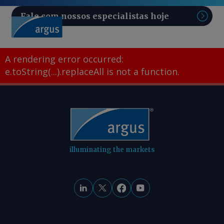
Fale com nossos especialistas hoje
Pesq
A rendering error occurred:
e.toString(...).replaceAll is not a function
.
illuminating the markets