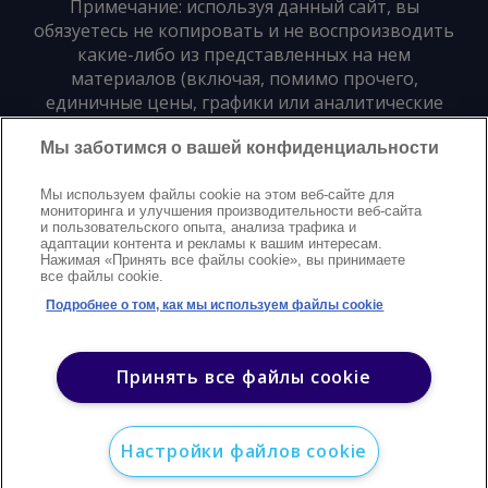
Примечание: используя данный сайт, вы
обязуетесь не копировать и не воспроизводить
какие-либо из представленных на нем
материалов (включая, помимо прочего,
единичные цены, графики или аналитические
материалы) в любой форме и для любых целей
Мы заботимся о вашей конфиденциальности
без предварительного письменного согласия
издателя
Мы используем файлы cookie на этом веб-сайте для
мониторинга и улучшения производительности веб-сайта
и пользовательского опыта, анализа трафика и
Политика конфиденциальности
Trademarks
адаптации контента и рекламы к вашим интересам.
Нажимая «Принять все файлы cookie», вы принимаете
Защита авторских прав
Условия
Modern Slavery Statement
все файлы cookie.
Поддержка
Контакты
Подробнее о том, как мы используем файлы cookie
©
2026
Argus. Все права защищены
Принять все файлы cookie
Настройки файлов cookie