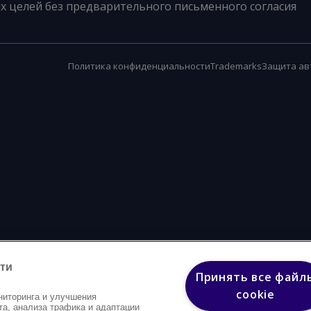
х целей без предварительного письменного согласия
Политика конфиденциальности
Trademarks
Защита ав
ти
Принять все файл
cookie
ниторинга и улучшения
та, анализа трафика и адаптации