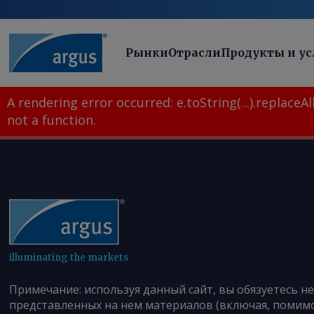
Рынки
Отрасли
Продукты и ус
A rendering error occurred:
e.toString(...).replaceAll
not a function
.
illuminating the markets
Примечание: используя данный сайт, вы обязуетесь н
представленных на нем материалов (включая, помимо