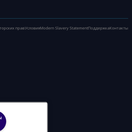
торских прав
Условия
Modern Slavery Statement
Поддержка
Контакты
ы