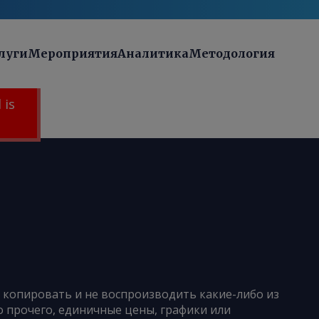
луги
Мероприятия
Аналитика
Методология
 is
е копировать и не воспроизводить какие-либо из
 прочего, единичные цены, графики или