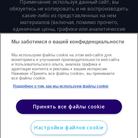
Примечание: используя данный сайт, вы
обязуетесь не копировать и не воспроизводить
какие-либо из представленных на нем
материалов (включая, помимо прочего,
единичные цены, графики или аналитические
материалы) в любой форме и для любых целей
Мы заботимся о вашей конфиденциальности
без предварительного письменного согласия
издателя
Мы используем файлы cookie на этом веб-сайте для
мониторинга и улучшения производительности веб-сайта
и пользовательского опыта, анализа трафика и
Политика конфиденциальности
Trademarks
адаптации контента и рекламы к вашим интересам.
Нажимая «Принять все файлы cookie», вы принимаете
Защита авторских прав
Условия
Modern Slavery Statement
все файлы cookie.
Поддержка
Контакты
Подробнее о том, как мы используем файлы cookie
©
2026
Argus. Все права защищены
Принять все файлы cookie
Настройки файлов cookie