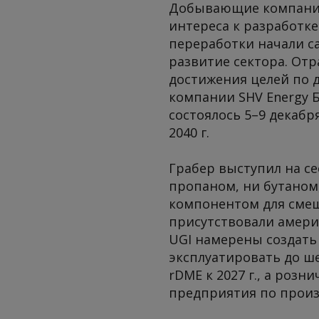
Добывающие компании 
интереса к разработк
переработки начали с
развитие сектора. Отр
достижения целей по 
компании SHV Energy 
состоялось 5–9 декабр
2040 г.
Грабер выступил на с
пропаном, ни бутаном
компонентом для смеш
присутствовали америк
UGI намерены создать
эксплуатировать до ше
rDME к 2027 г., а роз
предприятия по произв