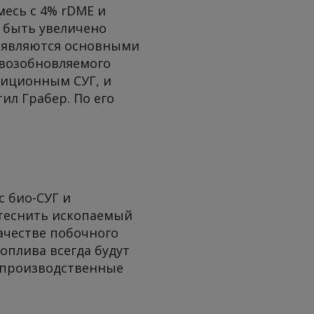
месь с 4% rDME и
 быть увеличено
я являются основными
 возобновляемого
диционным СУГ, и
ил Грабер. По его
с био-СУГ и
ытеснить ископаемый
качестве побочного
оплива всегда будут
 производственные