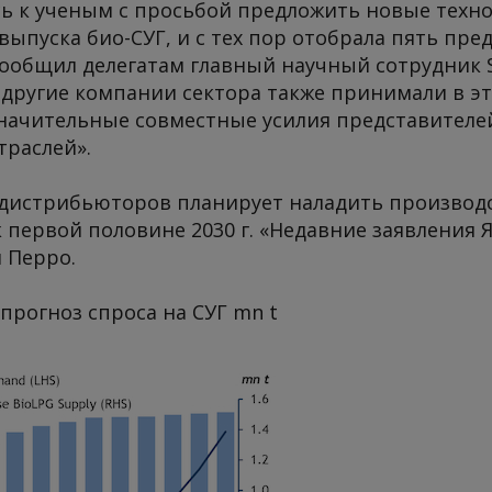
сь к ученым с просьбой предложить новые техн
ыпуска био-СУГ, и с тех пор отобрала пять пр
сообщил делегатам главный научный сотрудник 
другие компании сектора также принимали в это
начительные совместные усилия представителей
траслей».
дистрибьюторов планирует наладить производст
 первой половине 2030 г. «Недавние заявления
 Перро.
прогноз спроса на СУГ
mn t