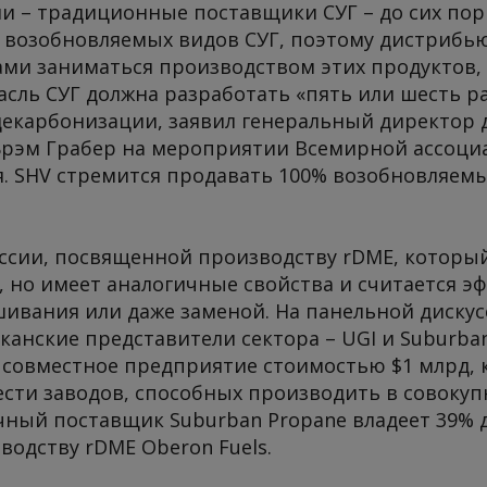
– традиционные поставщики СУГ – до сих пор 
е возобновляемых видов СУГ, поэтому дистрибь
ами заниматься производством этих продуктов,
асль СУГ должна разработать «пять или шесть р
декарбонизации, заявил генеральный директор
Брэм Грабер на мероприятии Всемирной ассоциа
я. SHV стремится продавать 100% возобновляем
ессии, посвященной производству rDME, который
, но имеет аналогичные свойства и считается 
ивания или даже заменой. На панельной дискус
анские представители сектора – UGI и Suburban
 совместное предприятие стоимостью $1 млрд, 
сти заводов, способных производить в совокупн
ничный поставщик Suburban Propane владеет 39% 
одству rDME Oberon Fuels.