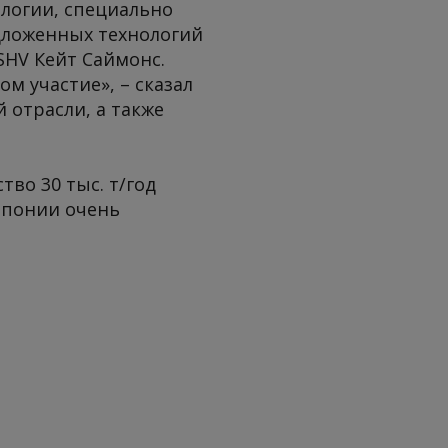
ологии, специально
едложенных технологий
SHV Кейт Саймонс.
м участие», – сказал
 отрасли, а также
во 30 тыс. т/год
 Японии очень