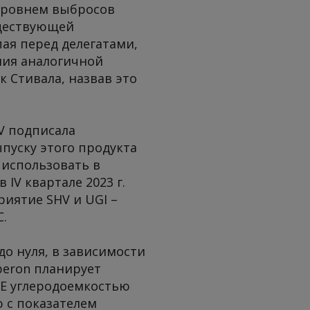
уровнем выбросов
уществующей
пая перед делегатами,
ния аналогичной
 Стивала, назвав это
HV подписала
ыпуску этого продукта
 использовать в
IV квартале 2023 г.
риятие SHV и UGI –
С.
до нуля, в зависимости
beron планирует
E углеродоемкостью
ю с показателем