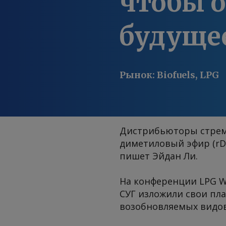
чтобы 
будуще
Рынок
:
Biofuels, LPG
Дистрибьюторы стремя
диметиловый эфир (rD
пишет Эйдан Ли.
На конференции LPG W
СУГ изложили свои пл
возобновляемых видов