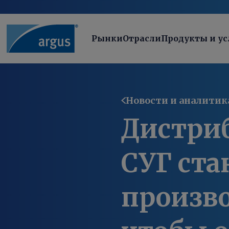
Рынки
Отрасли
Продукты и ус
Новости и аналитик
Дистри
СУГ ста
произв