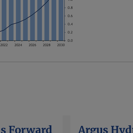
ls Forward
Argus Hyd