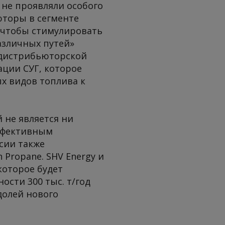
не проявляли особого
юторы в сегменте
 чтобы стимулировать
азличных путей»
 дистрибьюторской
ции СУГ, которое
ых видов топлива к
 не является ни
эффективным
сии также
 Propane. SHV Energy и
которое будет
ости 300 тыс. т/год
долей нового