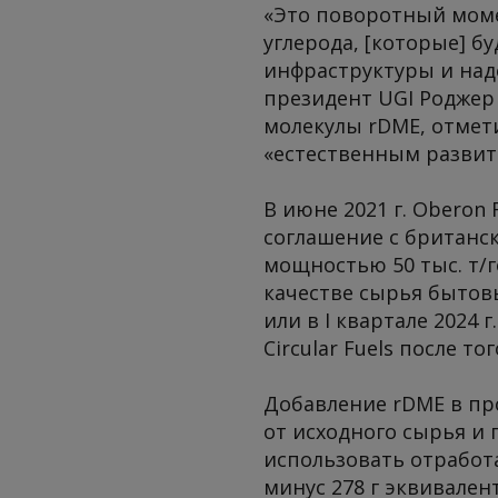
«Это поворотный мом
углерода, [которые] б
инфраструктуры и наде
президент UGI Роджер
молекулы rDME, отмет
«естественным развит
В июне 2021 г. Oberon
соглашение с британск
мощностью 50 тыс. т/г
качестве сырья бытовы
или в I квартале 2024
Circular Fuels после т
Добавление rDME в про
от исходного сырья и
использовать отработ
минус 278 г эквивален