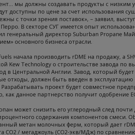
ент… мы должны создавать продукты с низким 
удут доступны по цене за счет использования с
жны с точки зрения поставок», – заявил, высту
 Перро. В секторе СУГ имеется опыт использова
ил генеральный директор Suburban Propane Майк
ием» основного бизнеса отрасли.
 Fuels начала производить rDME на продажу, а S
ой Kew Technology о строительстве завода по в
од в Центральной Англии. Завод, который будет
е отходы, должен быть введен в эксплуатацию в 
 г. Разрабатывать проект будет совместное предп
ого, как данное партнерство получит одобрение Е
пан может снизить его углеродный след почти 
 процентного содержания компонентов смеси. O
анный метан молочных ферм, который дает rDM
та CO2 / мегаджоуль (CO2-экв/МДж) по сравнени