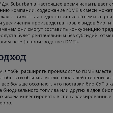
МДж. Suburban в настоящее время испытывает с
лению компании, содержание rDME в смеси может
окая стоимость и недостаточные объемы сырь
и увеличения производства новых видов био- и
ременем они смогут составить конкуренцию тра
одукта будет рентабельным без субсидий, отмет
рьем нет» [в производстве rDME]».
одход
м, чтобы расширять производство rDME вместе 
чтобы эти объемы могли в большей степени в
 все больше осознают, что поставки био-СУГ в 
 биодизельного топлива или других видов биот
изываем инвестировать в специализированные
ерро.