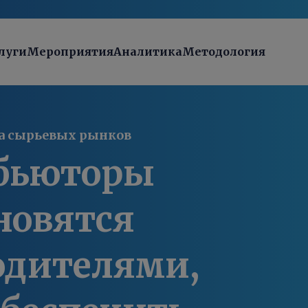
луги
Мероприятия
Аналитика
Методология
а сырьевых рынков
бьюторы
новятся
одителями,