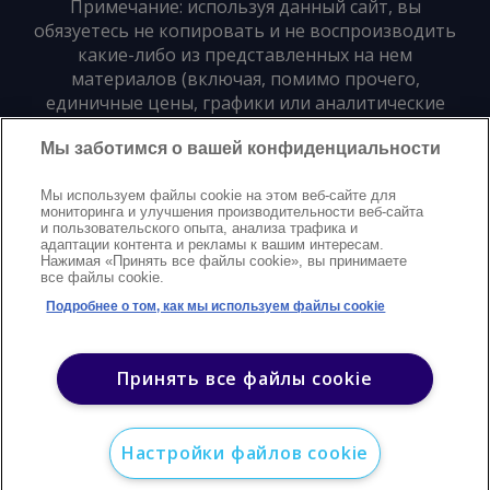
Примечание: используя данный сайт, вы
обязуетесь не копировать и не воспроизводить
какие-либо из представленных на нем
материалов (включая, помимо прочего,
единичные цены, графики или аналитические
материалы) в любой форме и для любых целей
Мы заботимся о вашей конфиденциальности
без предварительного письменного согласия
издателя
Мы используем файлы cookie на этом веб-сайте для
мониторинга и улучшения производительности веб-сайта
и пользовательского опыта, анализа трафика и
Политика конфиденциальности
Trademarks
адаптации контента и рекламы к вашим интересам.
Нажимая «Принять все файлы cookie», вы принимаете
Защита авторских прав
Условия
Modern Slavery Statement
все файлы cookie.
Поддержка
Контакты
Подробнее о том, как мы используем файлы cookie
©
2026
Argus. Все права защищены
Принять все файлы cookie
Настройки файлов cookie