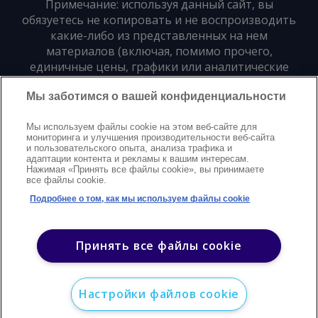
Примечание: используя данный сайт, вы
обязуетесь не копировать и не воспроизводить
какие-либо из представленных на нем
материалов (включая, помимо прочего,
единичные цены, графики или аналитические
материалы) в любой форме и для любых целей
Мы заботимся о вашей конфиденциальности
без предварительного письменного согласия
издателя
Мы используем файлы cookie на этом веб-сайте для
мониторинга и улучшения производительности веб-сайта
и пользовательского опыта, анализа трафика и
Политика конфиденциальности
Trademarks
адаптации контента и рекламы к вашим интересам.
Нажимая «Принять все файлы cookie», вы принимаете
Защита авторских прав
Условия
Modern Slavery Statement
все файлы cookie.
Поддержка
Контакты
Подробнее о том, как мы используем файлы cookie
©
2026
Argus. Все права защищены
Принять все файлы cookie
Настройки файлов cookie