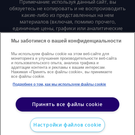
Примечание: используя данный сайт, вы
обязуетесь не копировать и не воспроизводить
какие-либо из представленных на нем
материалов (включая, помимо прочего,
единичные цены, графики или аналитические
материалы) в любой форме и для любых целей
Мы заботимся о вашей конфиденциальности
без предварительного письменного согласия
издателя
Мы используем файлы cookie на этом веб-сайте для
мониторинга и улучшения производительности веб-сайта
и пользовательского опыта, анализа трафика и
Политика конфиденциальности
Trademarks
адаптации контента и рекламы к вашим интересам.
Нажимая «Принять все файлы cookie», вы принимаете
Защита авторских прав
Условия
Modern Slavery Statement
все файлы cookie.
Поддержка
Контакты
Подробнее о том, как мы используем файлы cookie
©
2026
Argus. Все права защищены
Принять все файлы cookie
Настройки файлов cookie