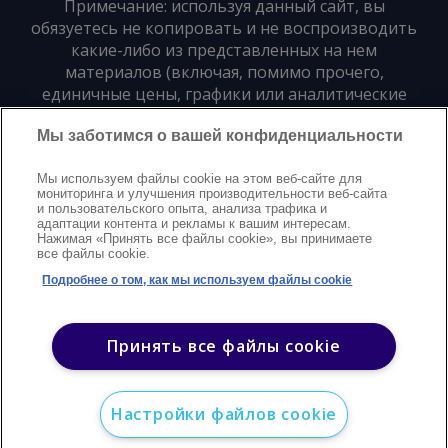
Примечание: используя данный сайт, вы
обязуетесь не копировать и не воспроизводить
какие-либо из представленных на нем
материалов (включая, помимо прочего,
единичные цены, графики или аналитические
материалы) в любой форме и для любых целей
Мы заботимся о вашей конфиденциальности
без предварительного письменного согласия
издателя
Мы используем файлы cookie на этом веб-сайте для
мониторинга и улучшения производительности веб-сайта
и пользовательского опыта, анализа трафика и
Политика конфиденциальности
Trademarks
адаптации контента и рекламы к вашим интересам.
Нажимая «Принять все файлы cookie», вы принимаете
Защита авторских прав
Условия
Modern Slavery Statement
все файлы cookie.
Поддержка
Контакты
Подробнее о том, как мы используем файлы cookie
©
2026
Argus. Все права защищены
Принять все файлы cookie
Настройки файлов cookie