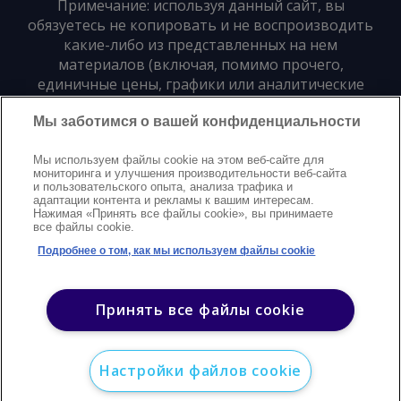
Примечание: используя данный сайт, вы
обязуетесь не копировать и не воспроизводить
какие-либо из представленных на нем
материалов (включая, помимо прочего,
единичные цены, графики или аналитические
материалы) в любой форме и для любых целей
Мы заботимся о вашей конфиденциальности
без предварительного письменного согласия
издателя
Мы используем файлы cookie на этом веб-сайте для
мониторинга и улучшения производительности веб-сайта
и пользовательского опыта, анализа трафика и
Политика конфиденциальности
Trademarks
адаптации контента и рекламы к вашим интересам.
Нажимая «Принять все файлы cookie», вы принимаете
Защита авторских прав
Условия
Modern Slavery Statement
все файлы cookie.
Поддержка
Контакты
Подробнее о том, как мы используем файлы cookie
©
2026
Argus. Все права защищены
Принять все файлы cookie
Настройки файлов cookie