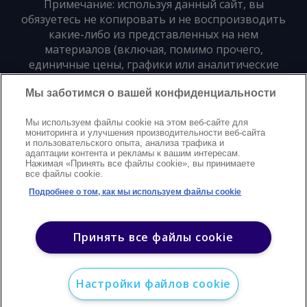
Примечание: используя данный сайт, вы
обязуетесь не копировать и не воспроизводить
какие-либо из представленных на нем
материалов (включая, помимо прочего,
единичные цены, графики или аналитические
материалы) в любой форме и для любых целей
Мы заботимся о вашей конфиденциальности
без предварительного письменного согласия
издателя
Мы используем файлы cookie на этом веб-сайте для
мониторинга и улучшения производительности веб-сайта
и пользовательского опыта, анализа трафика и
Политика конфиденциальности
Trademarks
адаптации контента и рекламы к вашим интересам.
Нажимая «Принять все файлы cookie», вы принимаете
Защита авторских прав
Условия
Modern Slavery Statement
все файлы cookie.
Поддержка
Контакты
Подробнее о том, как мы используем файлы cookie
©
2026
Argus. Все права защищены
Принять все файлы cookie
Настройки файлов cookie