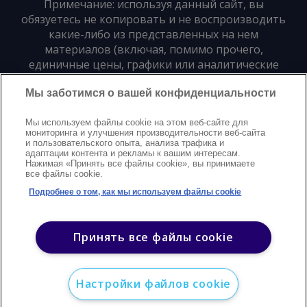
Примечание: используя данный сайт, вы
обязуетесь не копировать и не воспроизводить
какие-либо из представленных на нем
материалов (включая, помимо прочего,
единичные цены, графики или аналитические
материалы) в любой форме и для любых целей
Мы заботимся о вашей конфиденциальности
без предварительного письменного согласия
издателя
Мы используем файлы cookie на этом веб-сайте для
мониторинга и улучшения производительности веб-сайта
и пользовательского опыта, анализа трафика и
Политика конфиденциальности
Trademarks
адаптации контента и рекламы к вашим интересам.
Нажимая «Принять все файлы cookie», вы принимаете
Защита авторских прав
Условия
Modern Slavery Statement
все файлы cookie.
Поддержка
Контакты
Подробнее о том, как мы используем файлы cookie
©
2026
Argus. Все права защищены
Принять все файлы cookie
Настройки файлов cookie