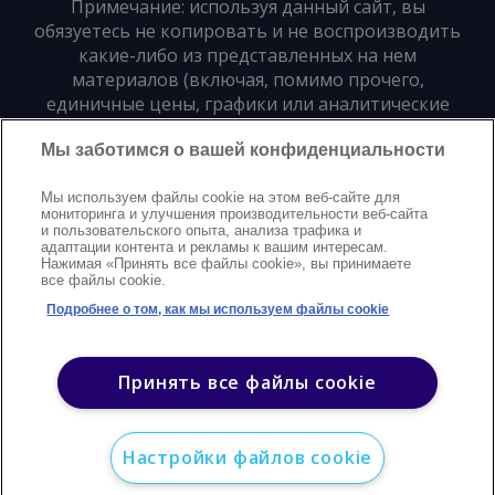
Примечание: используя данный сайт, вы
обязуетесь не копировать и не воспроизводить
какие-либо из представленных на нем
материалов (включая, помимо прочего,
единичные цены, графики или аналитические
материалы) в любой форме и для любых целей
Мы заботимся о вашей конфиденциальности
без предварительного письменного согласия
издателя
Мы используем файлы cookie на этом веб-сайте для
мониторинга и улучшения производительности веб-сайта
и пользовательского опыта, анализа трафика и
Политика конфиденциальности
Trademarks
адаптации контента и рекламы к вашим интересам.
Нажимая «Принять все файлы cookie», вы принимаете
Защита авторских прав
Условия
Modern Slavery Statement
все файлы cookie.
Поддержка
Контакты
Подробнее о том, как мы используем файлы cookie
©
2026
Argus. Все права защищены
Принять все файлы cookie
Настройки файлов cookie