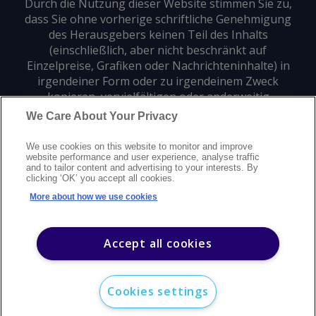
Durch die Nutzung dieser Website stimmen Sie zu,
dass Sie ohne vorherige schriftliche Genehmigung
des Herausgebers keinen Teil des Inhalts
(einschließlich, aber nicht beschränkt auf
Einzelpreise, Grafiken oder Nachrichteninhalte) in
irgendeiner Form oder zu irgendeinem Zweck
kopieren, vervielfältigen oder anderweitig
verwenden dürfen.
We Care About Your Privacy
We use cookies on this website to monitor and improve
Datenschutz
Markenzeichen
Urheberrecht
website performance and user experience, analyse traffic
and to tailor content and advertising to your interests. By
Nutzungsbedingungen
Erklärung zur modernen Sklaverei
clicking ‘OK’ you accept all cookies.
Careers
Kundensupport
Kontakt
Sitemap
More about how we use cookies
©
2026
Argus Media Group Copyright
Accept all cookies
Cookies settings