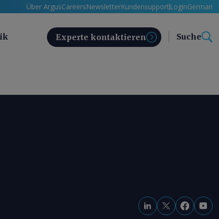
Über Argus
Careers
Newsletter
Kundensupport
Login
German
ik
Suche
Experte kontaktieren