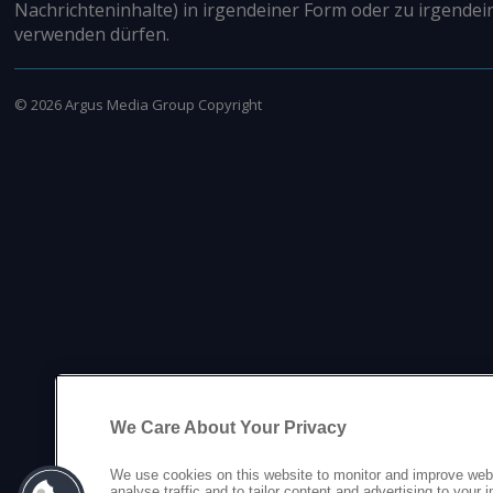
Nachrichteninhalte) in irgendeiner Form oder zu irgendei
verwenden dürfen.
©
2026
Argus Media Group Copyright
We Care About Your Privacy
We use cookies on this website to monitor and improve web
analyse traffic and to tailor content and advertising to your 