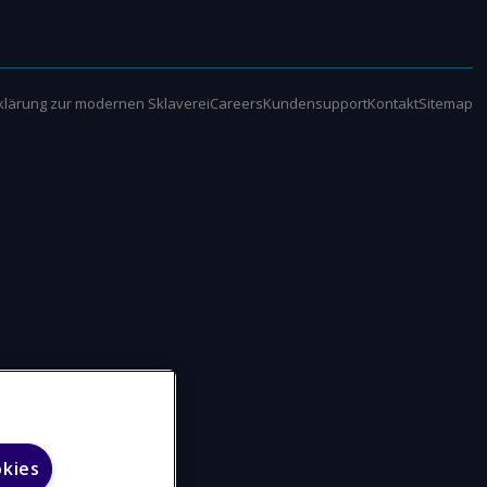
klärung zur modernen Sklaverei
Careers
Kundensupport
Kontakt
Sitemap
okies