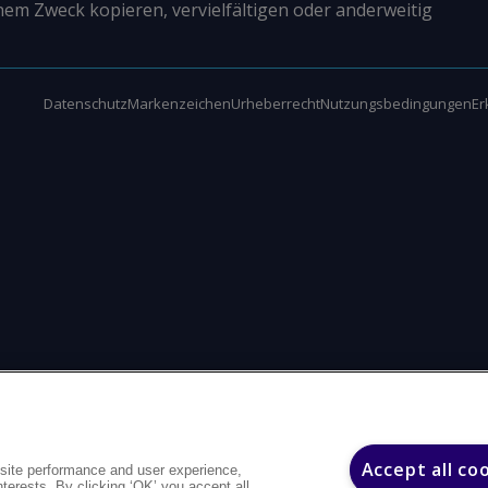
nem Zweck kopieren, vervielfältigen oder anderweitig
Datenschutz
Markenzeichen
Urheberrecht
Nutzungsbedingungen
Er
Accept all co
site performance and user experience,
interests. By clicking ‘OK’ you accept all