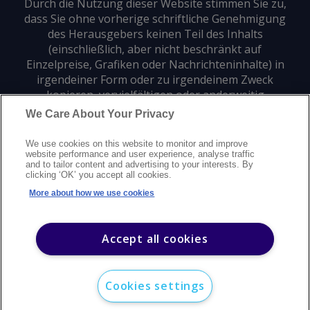
Durch die Nutzung dieser Website stimmen Sie zu,
dass Sie ohne vorherige schriftliche Genehmigung
des Herausgebers keinen Teil des Inhalts
(einschließlich, aber nicht beschränkt auf
Einzelpreise, Grafiken oder Nachrichteninhalte) in
irgendeiner Form oder zu irgendeinem Zweck
kopieren, vervielfältigen oder anderweitig
verwenden dürfen.
We Care About Your Privacy
We use cookies on this website to monitor and improve
Datenschutz
Markenzeichen
Urheberrecht
website performance and user experience, analyse traffic
and to tailor content and advertising to your interests. By
Nutzungsbedingungen
Erklärung zur modernen Sklaverei
clicking ‘OK’ you accept all cookies.
Careers
Kundensupport
Kontakt
Sitemap
More about how we use cookies
©
2026
Argus Media Group Copyright
Accept all cookies
Cookies settings