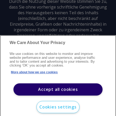
Durch die Nutzung dieser Website stimmen Sie zu,
dass Sie ohne vorherige schriftliche Genehmigung
des Herausgebers keinen Teil des Inhalts
(einschließlich, aber nicht beschränkt auf
Einzelpreise, Grafiken oder Nachrichteninhalte) in
irgendeiner Form oder zu irgendeinem Zweck
kopieren, vervielfältigen oder anderweitig
verwenden dürfen.
We Care About Your Privacy
We use cookies on this website to monitor and improve
Datenschutz
Markenzeichen
Urheberrecht
website performance and user experience, analyse traffic
and to tailor content and advertising to your interests. By
Nutzungsbedingungen
Erklärung zur modernen Sklaverei
clicking ‘OK’ you accept all cookies.
Careers
Kundensupport
Kontakt
Sitemap
More about how we use cookies
©
2026
Argus Media Group Copyright
Accept all cookies
Cookies settings