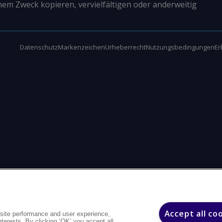
nem Zweck kopieren, vervielfältigen oder anderweitig
Datenschutz
Markenzeichen
Urheberrecht
Nutzungsbedingungen
Er
Accept all co
site performance and user experience,
interests. By clicking ‘OK’ you accept all