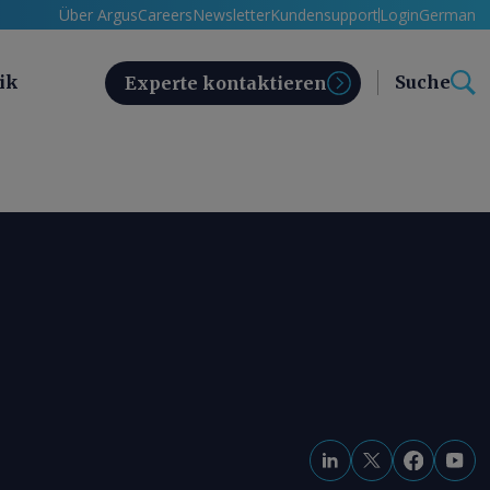
Über Argus
Careers
Newsletter
Kundensupport
Login
German
ik
Suche
Experte kontaktieren