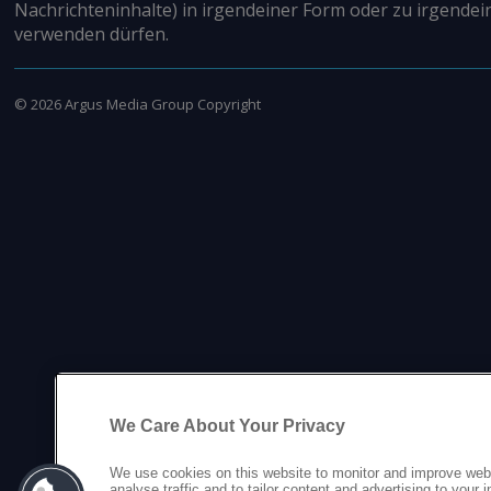
Nachrichteninhalte) in irgendeiner Form oder zu irgendei
verwenden dürfen.
©
2026
Argus Media Group Copyright
We Care About Your Privacy
We use cookies on this website to monitor and improve web
analyse traffic and to tailor content and advertising to your 