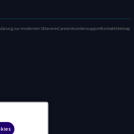
klärung zur modernen Sklaverei
Careers
Kundensupport
Kontakt
Sitemap
okies