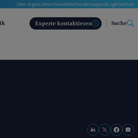
Über Argus
Careers
Newsletter
Kundensupport
Login
German
ik
Suche
Experte kontaktieren