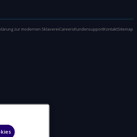
klärung zur modernen Sklaverei
Careers
Kundensupport
Kontakt
Sitemap
okies