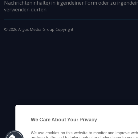
Nachrichteninhalte) in irgendeiner Form oder zu irgendei
verwenden dürfen.
©
2026
Argus Media Group Copyright
We Care About Your Privacy
We use cookies on this website to monitor and improve web
analyse traffic and to tailor content and advertising to your 