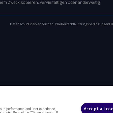
nem Zweck kopieren, vervielfältigen oder anderweitig
Datenschutz
Markenzeichen
Urheberrecht
Nutzungsbedingungen
Er
Accept all co
site performance and user experience,
interests. By clicking ‘OK’ you accept all