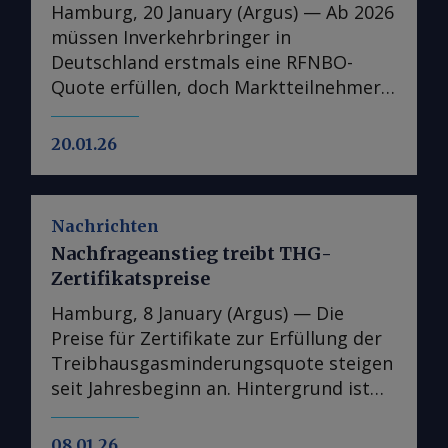
Hamburg, 20 January (Argus) — Ab 2026
müssen Inverkehrbringer in
Deutschland erstmals eine RFNBO-
Quote erfüllen, doch Marktteilnehmer
rechnen aufgrund der geringen
Produktverfügbarkeit damit, dass die
20.01.26
meisten Unternehmen diese Quote
nicht erfüllen werden. Langfristig
könnten neue Projekte und
Nachrichten
regulatorische Impulse dennoch
Nachfrageanstieg treibt THG-
Bewegung in den eFuel-Markt bringen.
Zertifikatspreise
Die Bundesregierung hat am 10.
Dezember im Rahmen der RED III neben
Hamburg, 8 January (Argus) — Die
der Anpassung der THG-Quote auch die
Preise für Zertifikate zur Erfüllung der
Einführung eines Mindestmandats für
Treibhausgasminderungsquote steigen
erneuerbare Kraftstoffe nicht-biogenen
seit Jahresbeginn an. Hintergrund ist
Ursprungs (RFNBO) beschlossen,
die Rückkehr großer Verpflichteter auf
welche durch das Inverkehrbringen von
den Markt. Seit dem 2. Januar ist der
08.01.26