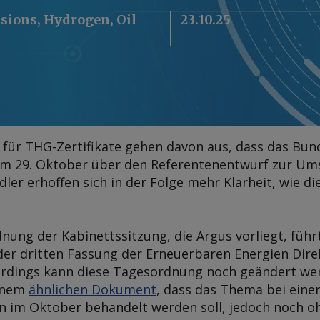
ssions, Hydrogen, Oil
23.10.25
ür THG-Zertifikate gehen davon aus, dass das Bund
am 29. Oktober über den Referentenentwurf zur Ums
dler erhoffen sich in der Folge mehr Klarheit, wie 
dnung der Kabinettssitzung, die
Argus
vorliegt, füh
 dritten Fassung der Erneuerbaren Energien Direkti
lerdings kann diese Tagesordnung noch geändert wer
einem
ähnlichen Dokument
, dass das Thema bei eine
n im Oktober behandelt werden soll, jedoch noch o