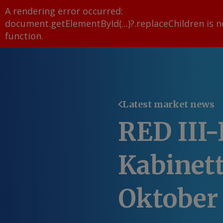
A rendering error occurred:
document.getElementById(...)?.replaceChildren is n
function
.
Latest market news
RED III
Kabinett
Oktober