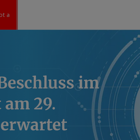
ot a
-Beschluss im
 am 29.
 erwartet