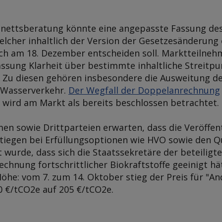
binettsberatung könnte eine angepasste Fassung de
elcher inhaltlich der Version der Gesetzesänderung 
ch am 18. Dezember entscheiden soll. Marktteilnehm
ssung Klarheit über bestimmte inhaltliche Streitpu
 Zu diesen gehören insbesondere die Ausweitung de
d Wasserverkehr.
Der Wegfall der Doppelanrechnung
 wird am Markt als bereits beschlossen betrachtet.
en sowie Drittparteien erwarten, dass die Veröffen
tiegen bei Erfüllungsoptionen wie HVO sowie den Q
t wurde, dass sich die Staatssekretäre der beteiligt
chnung fortschrittlicher Biokraftstoffe geeinigt hä
 Höhe: vom 7. zum 14. Oktober stieg der Preis für "A
60 €/tCO2e auf 205 €/tCO2e.