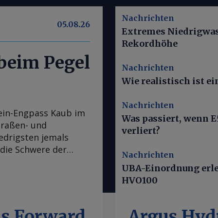
Nachrichten
05.08.26
Extremes Niedrigwass
Rekordhöhe
 beim Pegel
Nachrichten
Wie realistisch ist 
Nachrichten
ein-Engpass Kaub im
Was passiert, wenn E
traßen- und
verliert?
iedrigsten jemals
 die Schwere der
Nachrichten
chtigster
UBA-Einordnung erle
den Zugang vom
HVO100
en (ARA) zu Zielen
ber den Main nach
 cm und soll laut
ls Forward
Argus Hyd