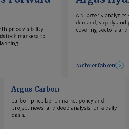
m fallen. Damit
gsbeschränkungen für
A quarterly analytics
Ein Reeder erklärte,
demand, supply and p
on 1.200 t derzeit
h price visibility
covering sectors and
e nach Karlsruhe fünf
eedstock markets to
ierte Schiffe, die
lanning.
Tiefgang fahren
gaben von Reedern
 überwiegend auf
Mehr erfahren
ditionelle
cht mehr abbildet.
potraten seit
Argus Carbon
stände kaum noch
ss selbst bei
Carbon price benchmarks, policy and
n kommenden Tagen
project news, and deep analysis, on a daily
erzögert eintreten
basis.
im Oberrheingebiet
ufnehmen, bevor