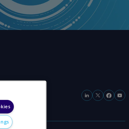
okies
ings