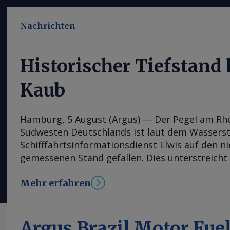
Nachrichten
Historischer Tiefstand
Kaub
Hamburg, 5 August (Argus) — Der Pegel am Rh
Südwesten Deutschlands ist laut dem Wassers
Schifffahrtsinformationsdienst Elwis auf den n
gemessenen Stand gefallen. Dies unterstreicht
jüngsten Niedrigwasserperiode auf Europas wi
Mehr erfahren
Binnenwasserstraße. Der Pegel bei Kaub, der 
Handelszentrum Amsterdam-Rotterdam-Antwerp
am Oberrhein wie Karlsruhe und Basel sowie ü
Frankfurt ermöglicht, sank am 5. August auf 23
Argus Brazil Motor Fue