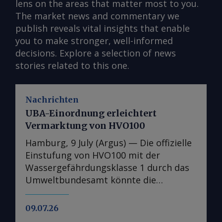
lens on the areas that matter most to you.
The market news and commentary we
publish reveals vital insights that enable
you to make stronger, well-informed
decisions. Explore a selection of news
stories related to this one.
Nachrichten
UBA-Einordnung erleichtert
Vermarktung von HVO100
Hamburg, 9 July (Argus) — Die offizielle
Einstufung von HVO100 mit der
Wassergefährdungsklasse 1 durch das
Umweltbundesamt könnte die
Verfügbarkeit des Kraftstoffs an
Tankstellen in Deutschland erhöhen.
09.07.26
Marktteilnehmer erwarten, dass die