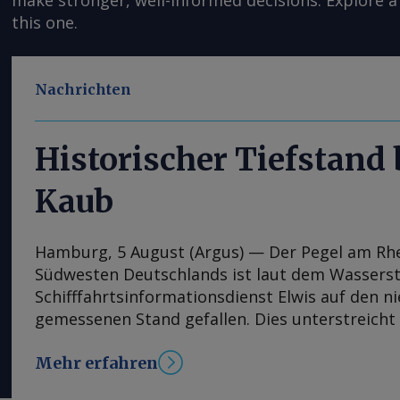
make stronger, well-informed decisions. Explore a 
this one.
Nachrichten
Historischer Tiefstand
Kaub
Hamburg, 5 August (Argus) — Der Pegel am Rh
Südwesten Deutschlands ist laut dem Wassers
Schifffahrtsinformationsdienst Elwis auf den n
gemessenen Stand gefallen. Dies unterstreicht
jüngsten Niedrigwasserperiode auf Europas wi
Mehr erfahren
Binnenwasserstraße. Der Pegel bei Kaub, der 
Handelszentrum Amsterdam-Rotterdam-Antwerp