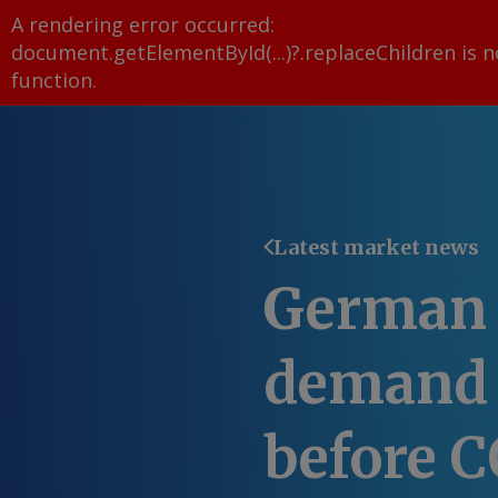
A rendering error occurred:
document.getElementById(...)?.replaceChildren is n
function
.
Latest market news
German 
demand 
before C