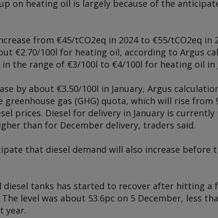
p on heating oil is largely because of the anticipat
increase from €45/tCO2eq in 2024 to €55/tCO2eq in 2
out €2.70/100l for heating oil, according to
Argus
cal
n the range of €3/100l to €4/100l for heating oil in 
ease by about €3.50/100l in January,
Ar
gus calculatio
e greenhouse gas (GHG) quota, which will rise from 
esel prices. Diesel for delivery in January is current
igher than for December delivery, traders said.
cipate that diesel demand will also increase before t
ial diesel tanks has started to recover after hitting a
The level was about 53.6pc on 5 December, less th
t year.