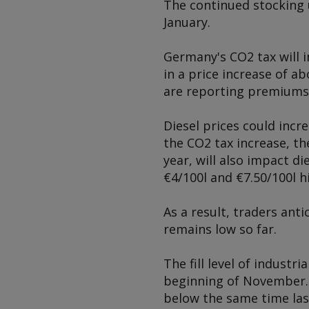
The continued stocking u
January.
Germany's CO2 tax will 
in a price increase of ab
are reporting premiums i
Diesel prices could incr
the CO2 tax increase, th
year, will also impact di
€4/100l and €7.50/100l h
As a result, traders anti
remains low so far.
The fill level of industr
beginning of November. 
below the same time las