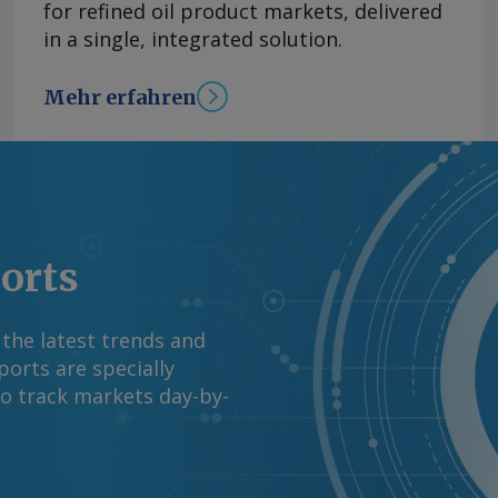
for refined oil product markets, delivered
im Oberrheingebiet
in a single, integrated solution.
ufnehmen, bevor
rere Tage dauern, bis
ige Tiefststand wurde
Mehr erfahren
 bei Kaub während der
ls wurde der
gt, während die
ten und andere
von 2018 galt bislang
schritten. Das
ports
errhein. In
nd Deutschlands
 the latest trends and
st bei 154 cm. Elwis
orts are specially
kgang auf etwa 145
to track markets day-by-
 cm und wurde sowohl
cht. Beim aktuellen
mit einer Länge von
 Kapazität von etwa