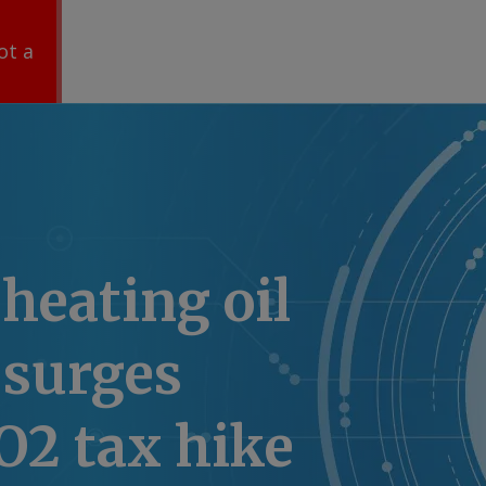
ot a
heating oil
surges
O2 tax hike