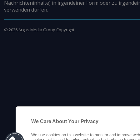
Nachrichteninhalte) in irgendeiner Form oder zu irgendei
verwenden dürfen.
©
2026
Argus Media Group Copyright
We Care About Your Privacy
We use cookies on this website to monitor and improve web
analyse traffic and to tailor content and advertising to your 