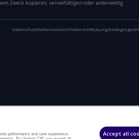
nem Zweck kopieren, vervielfältigen oder anderweitig
Datenschutz
Markenzeichen
Urheberrecht
Nutzungsbedingungen
Er
Accept all co
site performance and user experience,
interests. By clicking ‘OK’ you accept all