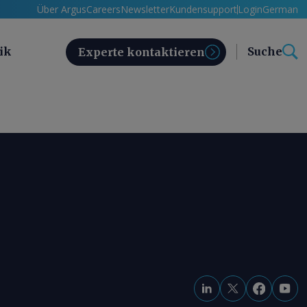
Über Argus
Careers
Newsletter
Kundensupport
Login
German
ik
Suche
Experte kontaktieren