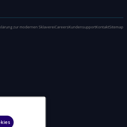
klärung zur modernen Sklaverei
Careers
Kundensupport
Kontakt
Sitemap
okies