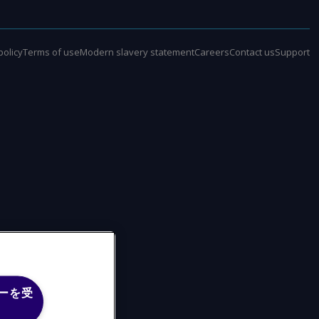
policy
Terms of use
Modern slavery statement
Careers
Contact us
Support
ーを受